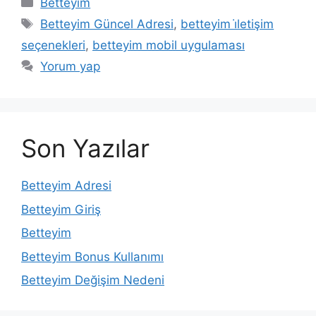
Kategoriler
Betteyim
Etiketler
Betteyim Güncel Adresi
,
betteyim i̇letişim
seçenekleri
,
betteyim mobil uygulaması
Yorum yap
Son Yazılar
Betteyim Adresi
Betteyim Giriş
Betteyim
Betteyim Bonus Kullanımı
Betteyim Değişim Nedeni