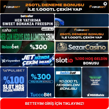
×
BETTEYIM GİRİŞ İÇİN TIKLAYINIZ!