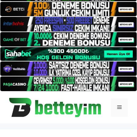
İçeriğe
atla
Menü