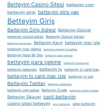
Betteyim Casino Sitesi
betteyim com
betteyim giris yap
betteyim girisi
Betteyim Giriş
Betteyim Giriş Adresi
Betteyim Güncel
betteyim güncel adres
Betteyim Güncel Adresi
Betteyim Kayıt
betteyim maç izle
betteyim instagram
betteyim maç izleme
betteyim müşteri hizmetleri
Betteyim Nasıl Bir Site
betteyim para yatırma
betteyim para çekme
betteyim promosyon
betteyim tv
betteyim telegram
betteyim tv canli maç
betteyim tv canli maç izle
betteyim tv izle
Betteyim Twitter
betteyim whatsapp
betteyim yeni adres
Betteyim Üyelik
betteyim çeşitli oyunlar
canli betteyim
Betteyim Şikayet
casino sitesi betteyim
girisi betteyim
giris betteyim