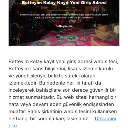
Betteyim kolay kayıt yeni giriş adresi web sitesi,
Betteyim lisans bilgilerini, lisans izleme kurulu
ve yöneticileriyle birlikte sürekli olarak
izlemektedir. Bu nedenle her iki tarafı da
inceleyerek bahisçilere son derece güvenilir bir
hizmet sunmaktadır. Bu web sitesi herhangi bir
hata veya devam eden güvenlik endişesinden
muaftır. Bahis şirketinin web sitesini kullanırken
herhangi bir sorunla karşılaşırsanız …
Devamını
oku