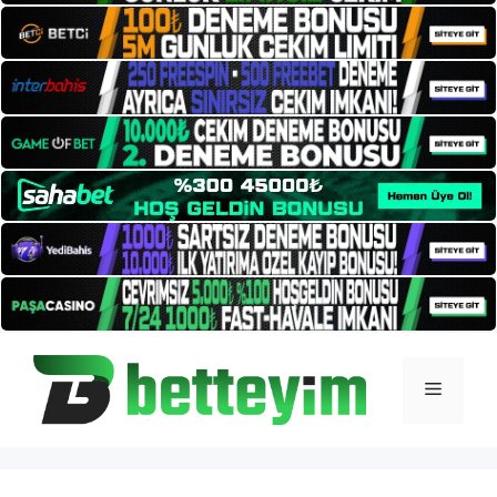
İçeriğe
atla
Menü