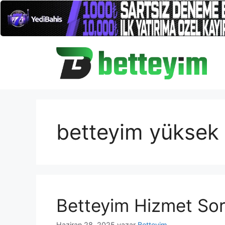
İçeriğe
atla
betteyim yüksek 
Betteyim Hizmet Sor
Haziran 28, 2025
yazar
Betteyim