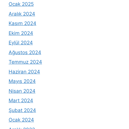
Ocak 2025
Aralık 2024
Kasım 2024
Ekim 2024
Eylül 2024
Ağustos 2024
Temmuz 2024
Haziran 2024
Mayıs 2024
Nisan 2024
Mart 2024
Şubat 2024
Ocak 2024