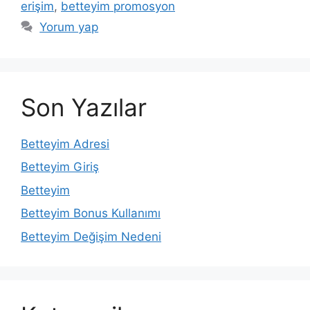
erişim
,
betteyim promosyon
Yorum yap
Son Yazılar
Betteyim Adresi
Betteyim Giriş
Betteyim
Betteyim Bonus Kullanımı
Betteyim Değişim Nedeni