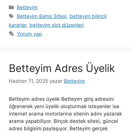
Kategoriler
Betteyim
Etiketler
Betteyim Bahis Sitesi
,
betteyim bilinçli
kararlar
,
betteyim slot düzenleri
Yorum yap
Betteyim Adres Üyelik
Haziran 11, 2025
yazar
Betteyim
Betteyim adres üyelik Betteyim giriş adresini
öğrenerek yeni üyelik oluşturmak isteyenler ise
internet arama motorlarına sitenin adını yazarak
arama yapabiliyor. Birçok destek sitesi, güncel
adres bilgisini paylaşıyor. Betteyim gerçek