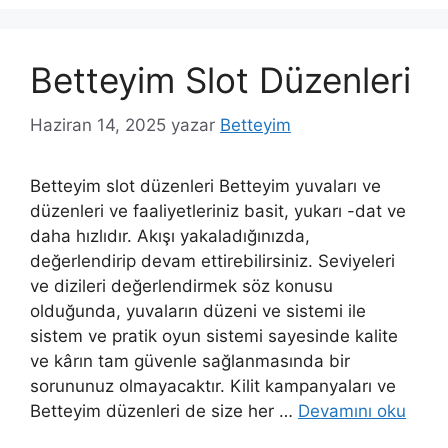
Betteyim Slot Düzenleri
Haziran 14, 2025
yazar
Betteyim
Betteyim slot düzenleri Betteyim yuvaları ve
düzenleri ve faaliyetleriniz basit, yukarı -dat ve
daha hızlıdır. Akışı yakaladığınızda,
değerlendirip devam ettirebilirsiniz. Seviyeleri
ve dizileri değerlendirmek söz konusu
olduğunda, yuvaların düzeni ve sistemi ile
sistem ve pratik oyun sistemi sayesinde kalite
ve kârın tam güvenle sağlanmasında bir
sorununuz olmayacaktır. Kilit kampanyaları ve
Betteyim düzenleri de size her …
Devamını oku