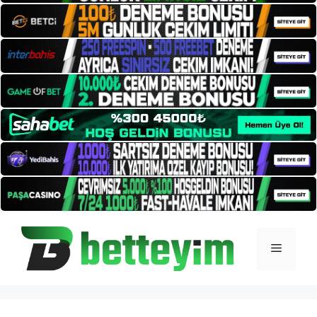
İçeriğe
atla
Menü