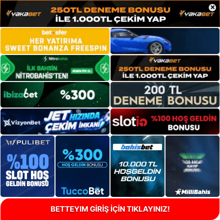
×
BETTEYIM GİRİŞ İÇİN TIKLAYINIZ!