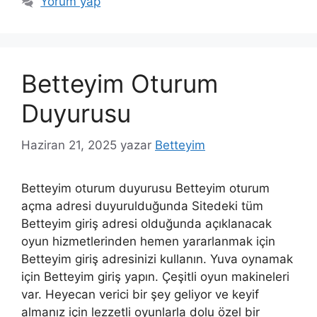
Yorum yap
Betteyim Oturum
Duyurusu
Haziran 21, 2025
yazar
Betteyim
Betteyim oturum duyurusu Betteyim oturum
açma adresi duyurulduğunda Sitedeki tüm
Betteyim giriş adresi olduğunda açıklanacak
oyun hizmetlerinden hemen yararlanmak için
Betteyim giriş adresinizi kullanın. Yuva oynamak
için Betteyim giriş yapın. Çeşitli oyun makineleri
var. Heyecan verici bir şey geliyor ve keyif
almanız için lezzetli oyunlarla dolu özel bir