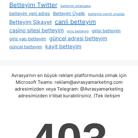
Betteyim Twitter
betteyim whatsapp
betteyim yeni adres
Betteyim Üyelik
betteyim çeşitli oyunlar
canli betteyim
Betteyim Şikayet
casino sitesi betteyim
girisi betteyim
giris betteyim
güncel adresi betteyim
giris yap betteyim
kayit betteyim
güncel betteyim
Avrasya'nın en büyük reklam platformunda olmak için
Microsoft Teams:
reklam@avrasyamarketing.com
adresimizden veya Telegram: @Avrasyamarketing
adresimizden irtibat kurabilirsiniz. (Tek iletişim
adreslerimiz teams / telegram ve mail adresimizdir.
Harici hiçbir iletişim adresimiz bulunmamaktadır.
Lütfen itibar etmeyiniz.) Türkiye yasalarına göre 7258
sayılı kanun uyarınca yasa dışı bahis oynamanın
cezaları mevcuttur. Şu an bulunduğunuz site hiç bir
şekilde illegal bahis oyunları oynatmıyor ve oynamaya