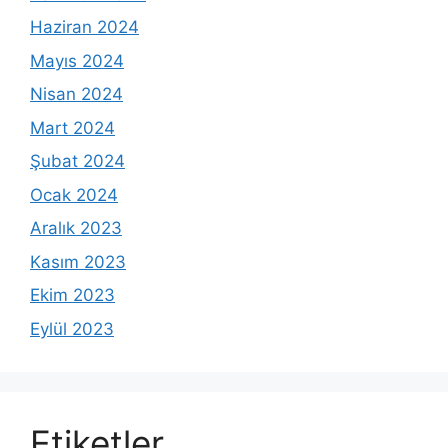
Haziran 2024
Mayıs 2024
Nisan 2024
Mart 2024
Şubat 2024
Ocak 2024
Aralık 2023
Kasım 2023
Ekim 2023
Eylül 2023
Etiketler