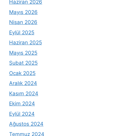
Haziran 2026
Mayıs 2026
Nisan 2026
Eylül 2025
Haziran 2025
Mayıs 2025
Şubat 2025
Ocak 2025
Aralık 2024
Kasım 2024
Ekim 2024
Eylül 2024
Ağustos 2024
Temmuz 2024