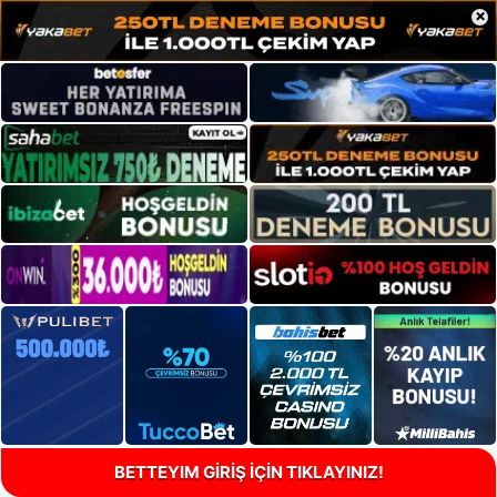
×
BETTEYIM GİRİŞ İÇİN TIKLAYINIZ!