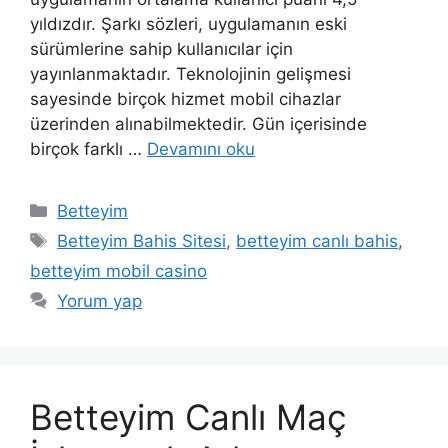
yıldızdır. Şarkı sözleri, uygulamanın eski
sürümlerine sahip kullanıcılar için
yayınlanmaktadır. Teknolojinin gelişmesi
sayesinde birçok hizmet mobil cihazlar
üzerinden alınabilmektedir. Gün içerisinde
birçok farklı …
Devamını oku
Kategoriler
Betteyim
Etiketler
Betteyim Bahis Sitesi
,
betteyim canlı bahis
,
betteyim mobil casino
Yorum yap
Betteyim Canlı Maç