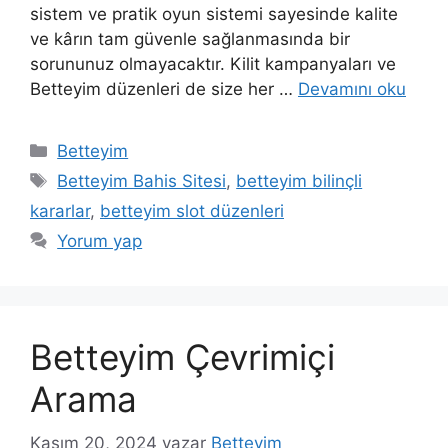
sistem ve pratik oyun sistemi sayesinde kalite
ve kârın tam güvenle sağlanmasında bir
sorununuz olmayacaktır. Kilit kampanyaları ve
Betteyim düzenleri de size her …
Devamını oku
Kategoriler
Betteyim
Etiketler
Betteyim Bahis Sitesi
,
betteyim bilinçli
kararlar
,
betteyim slot düzenleri
Yorum yap
Betteyim Çevrimiçi
Arama
Kasım 20, 2024
yazar
Betteyim