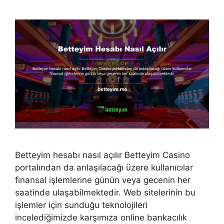
Betteyim hesabı nasıl açılır Betteyim Casino
portalından da anlaşılacağı üzere kullanıcılar
finansal işlemlerine günün veya gecenin her
saatinde ulaşabilmektedir. Web sitelerinin bu
işlemler için sunduğu teknolojileri
incelediğimizde karşımıza online bankacılık