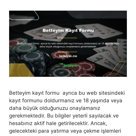
Betteyim kayıt formu ayrıca bu web sitesindeki
kayıt formunu doldurmanız ve 18 yaşında veya
daha büyük olduğunuzu onaylamanız
gerekmektedir. Bu bilgiler yeterli sayılacak ve
hesabınız aktif hale getirilecektir. Ancak,
gelecekteki para yatırma veya çekme işlemleri