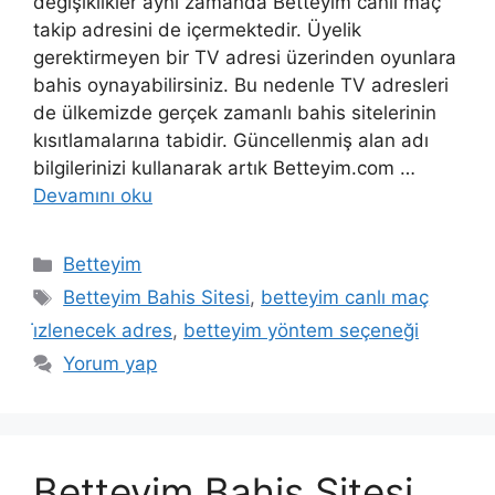
değişiklikler aynı zamanda Betteyim canlı maç
takip adresini de içermektedir. Üyelik
gerektirmeyen bir TV adresi üzerinden oyunlara
bahis oynayabilirsiniz. Bu nedenle TV adresleri
de ülkemizde gerçek zamanlı bahis sitelerinin
kısıtlamalarına tabidir. Güncellenmiş alan adı
bilgilerinizi kullanarak artık Betteyim.com …
Devamını oku
Kategoriler
Betteyim
Etiketler
Betteyim Bahis Sitesi
,
betteyim canlı maç
i̇zlenecek adres
,
betteyim yöntem seçeneği
Yorum yap
Betteyim Bahis Sitesi