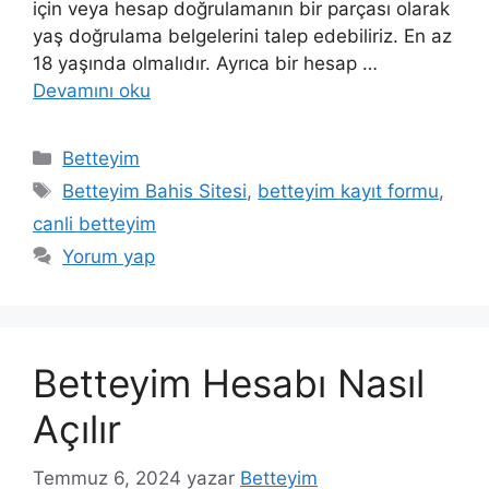
için veya hesap doğrulamanın bir parçası olarak
yaş doğrulama belgelerini talep edebiliriz. En az
18 yaşında olmalıdır. Ayrıca bir hesap …
Devamını oku
Kategoriler
Betteyim
Etiketler
Betteyim Bahis Sitesi
,
betteyim kayıt formu
,
canli betteyim
Yorum yap
Betteyim Hesabı Nasıl
Açılır
Temmuz 6, 2024
yazar
Betteyim