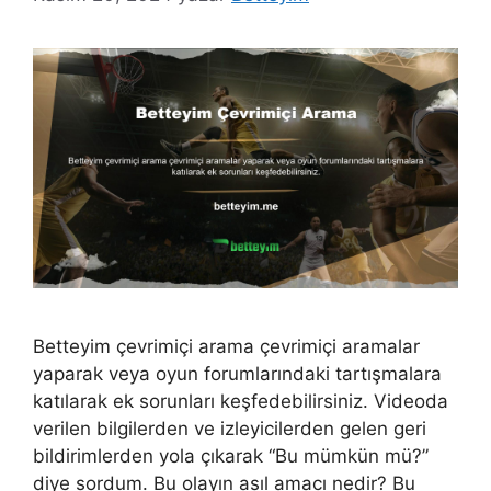
Betteyim çevrimiçi arama çevrimiçi aramalar
yaparak veya oyun forumlarındaki tartışmalara
katılarak ek sorunları keşfedebilirsiniz. Videoda
verilen bilgilerden ve izleyicilerden gelen geri
bildirimlerden yola çıkarak “Bu mümkün mü?”
diye sordum. Bu olayın asıl amacı nedir? Bu