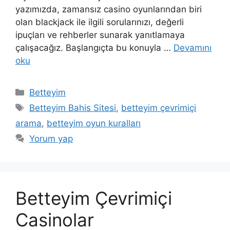
yazımızda, zamansız casino oyunlarından biri
olan blackjack ile ilgili sorularınızı, değerli
ipuçları ve rehberler sunarak yanıtlamaya
çalışacağız. Başlangıçta bu konuyla …
Devamını
oku
Kategoriler
Betteyim
Etiketler
Betteyim Bahis Sitesi
,
betteyim çevrimiçi
arama
,
betteyim oyun kuralları
Yorum yap
Betteyim Çevrimiçi
Casinolar