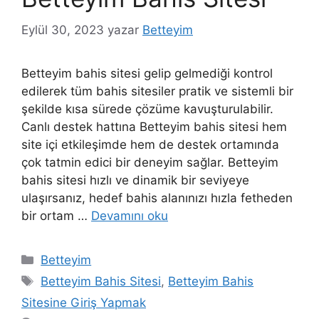
Eylül 30, 2023
yazar
Betteyim
Betteyim bahis sitesi gelip gelmediği kontrol
edilerek tüm bahis sitesiler pratik ve sistemli bir
şekilde kısa sürede çözüme kavuşturulabilir.
Canlı destek hattına Betteyim bahis sitesi hem
site içi etkileşimde hem de destek ortamında
çok tatmin edici bir deneyim sağlar. Betteyim
bahis sitesi hızlı ve dinamik bir seviyeye
ulaşırsanız, hedef bahis alanınızı hızla fetheden
bir ortam …
Devamını oku
Kategoriler
Betteyim
Etiketler
Betteyim Bahis Sitesi
,
Betteyim Bahis
Sitesine Giriş Yapmak