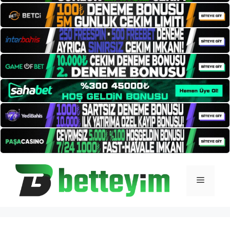
İçeriğe
atla
Menü