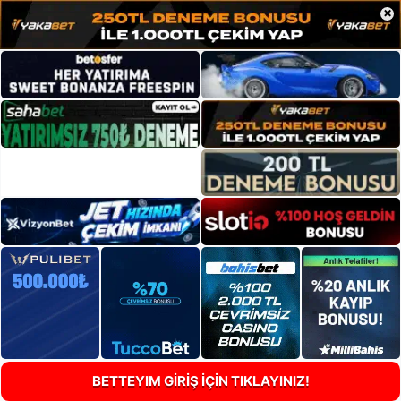
×
BETTEYIM GİRİŞ İÇİN TIKLAYINIZ!