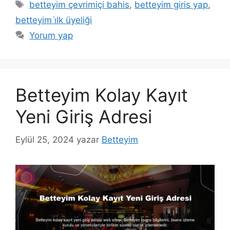
Etiketler
betteyim çevrimiçi bahis
,
betteyim giris yap
,
betteyim i̇lk üyeliği
Yorum yap
Betteyim Kolay Kayıt
Yeni Giriş Adresi
Eylül 25, 2024
yazar
Betteyim