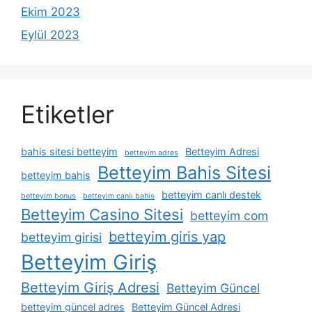
Ekim 2023
Eylül 2023
Etiketler
bahis sitesi betteyim
Betteyim Adresi
betteyim adres
Betteyim Bahis Sitesi
betteyim bahis
betteyim canlı destek
betteyim bonus
betteyim canlı bahis
Betteyim Casino Sitesi
betteyim com
betteyim giris yap
betteyim girisi
Betteyim Giriş
Betteyim Giriş Adresi
Betteyim Güncel
betteyim güncel adres
Betteyim Güncel Adresi