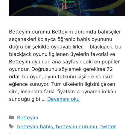
Betteyim durumu Betteyim durumda bahisçiler
seçenekleri kolayca öğrenip bahis oyununu
doğru bir şekilde oynayabilirler. – blackjack, bu
blackjack oyunu ilgilenen üyelerin favorisi ve
Betteyim oyunları ana sayfasındaki en popüler
oyundur. Doğrusunu söylemek gerekirse 72
odalı bu oyun, oyun tutkunu kişilere sonsuz
eğlence sunuyor. Tüm ülkelerin ilgisini çeken
site, insanlara farklı fiyatlarda oynama imkânı
sunduğu gibi …
Devamını oku
Kategoriler
Betteyim
Etiketler
betteyim bahis
,
betteyim durumu
,
twitter