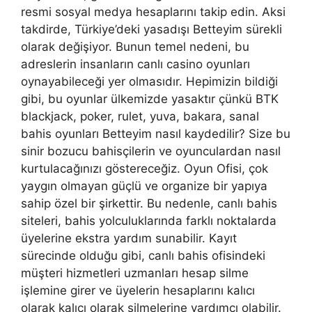
resmi sosyal medya hesaplarını takip edin. Aksi
takdirde, Türkiye’deki yasadışı Betteyim sürekli
olarak değişiyor. Bunun temel nedeni, bu
adreslerin insanların canlı casino oyunları
oynayabileceği yer olmasıdır. Hepimizin bildiği
gibi, bu oyunlar ülkemizde yasaktır çünkü BTK
blackjack, poker, rulet, yuva, bakara, sanal
bahis oyunları Betteyim nasıl kaydedilir? Size bu
sinir bozucu bahisçilerin ve oyunculardan nasıl
kurtulacağınızı göstereceğiz. Oyun Ofisi, çok
yaygın olmayan güçlü ve organize bir yapıya
sahip özel bir şirkettir. Bu nedenle, canlı bahis
siteleri, bahis yolculuklarında farklı noktalarda
üyelerine ekstra yardım sunabilir. Kayıt
sürecinde olduğu gibi, canlı bahis ofisindeki
müşteri hizmetleri uzmanları hesap silme
işlemine girer ve üyelerin hesaplarını kalıcı
olarak kalıcı olarak silmelerine yardımcı olabilir.