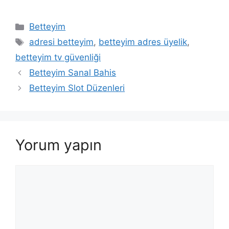
Kategoriler
Betteyim
Etiketler
adresi betteyim
,
betteyim adres üyelik
,
betteyim tv güvenliği
Betteyim Sanal Bahis
Betteyim Slot Düzenleri
Yorum yapın
Yorum