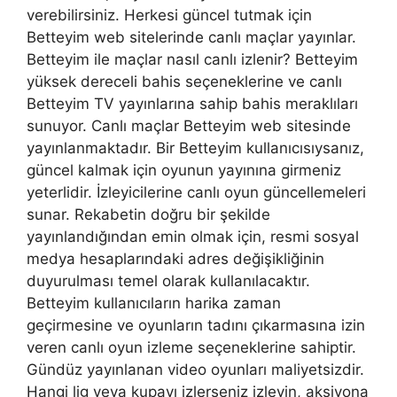
verebilirsiniz. Herkesi güncel tutmak için
Betteyim web sitelerinde canlı maçlar yayınlar.
Betteyim ile maçlar nasıl canlı izlenir? Betteyim
yüksek dereceli bahis seçeneklerine ve canlı
Betteyim TV yayınlarına sahip bahis meraklıları
sunuyor. Canlı maçlar Betteyim web sitesinde
yayınlanmaktadır. Bir Betteyim kullanıcısıysanız,
güncel kalmak için oyunun yayınına girmeniz
yeterlidir. İzleyicilerine canlı oyun güncellemeleri
sunar. Rekabetin doğru bir şekilde
yayınlandığından emin olmak için, resmi sosyal
medya hesaplarındaki adres değişikliğinin
duyurulması temel olarak kullanılacaktır.
Betteyim kullanıcıların harika zaman
geçirmesine ve oyunların tadını çıkarmasına izin
veren canlı oyun izleme seçeneklerine sahiptir.
Gündüz yayınlanan video oyunları maliyetsizdir.
Hangi lig veya kupayı izlerseniz izleyin, aksiyona