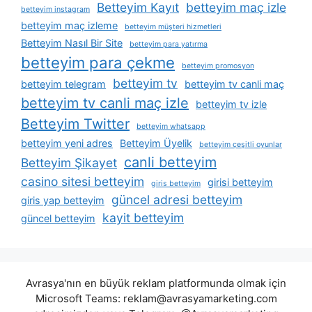
Betteyim Kayıt
betteyim maç izle
betteyim instagram
betteyim maç izleme
betteyim müşteri hizmetleri
Betteyim Nasıl Bir Site
betteyim para yatırma
betteyim para çekme
betteyim promosyon
betteyim tv
betteyim telegram
betteyim tv canli maç
betteyim tv canli maç izle
betteyim tv izle
Betteyim Twitter
betteyim whatsapp
betteyim yeni adres
Betteyim Üyelik
betteyim çeşitli oyunlar
canli betteyim
Betteyim Şikayet
casino sitesi betteyim
girisi betteyim
giris betteyim
güncel adresi betteyim
giris yap betteyim
kayit betteyim
güncel betteyim
Avrasya'nın en büyük reklam platformunda olmak için
Microsoft Teams:
reklam@avrasyamarketing.com