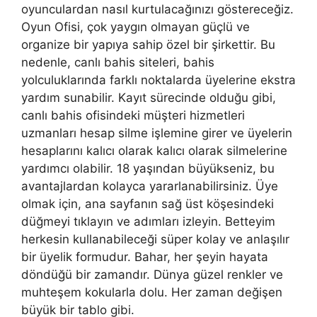
oyunculardan nasıl kurtulacağınızı göstereceğiz.
Oyun Ofisi, çok yaygın olmayan güçlü ve
organize bir yapıya sahip özel bir şirkettir. Bu
nedenle, canlı bahis siteleri, bahis
yolculuklarında farklı noktalarda üyelerine ekstra
yardım sunabilir. Kayıt sürecinde olduğu gibi,
canlı bahis ofisindeki müşteri hizmetleri
uzmanları hesap silme işlemine girer ve üyelerin
hesaplarını kalıcı olarak kalıcı olarak silmelerine
yardımcı olabilir. 18 yaşından büyükseniz, bu
avantajlardan kolayca yararlanabilirsiniz. Üye
olmak için, ana sayfanın sağ üst köşesindeki
düğmeyi tıklayın ve adımları izleyin. Betteyim
herkesin kullanabileceği süper kolay ve anlaşılır
bir üyelik formudur. Bahar, her şeyin hayata
döndüğü bir zamandır. Dünya güzel renkler ve
muhteşem kokularla dolu. Her zaman değişen
büyük bir tablo gibi.