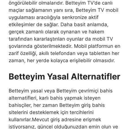
öngörülebilir olmalarıdır. Betteyim TV’de canlı
maçlar sağlamanın yanı sıra, Betteyim TV mobil
uygulaması aracılığıyla senkronize aktif
etkileşimler de sağlar. Daha basit anlamda,
gerçek zamanlı olarak oynanan ve hakem
tarafından kararlaştırılan oyunlar da mobil TV
şovlarında gösterilmektedir. Mobil platformun en
zarif özelliği, akıllı telefondan veya tabletten her
zaman, her yerde kolayca erişilebilir olmasıdır.
Betteyim Yasal Alternatifler
Betteyim yasal veya Betteyim çevrimiçi bahis
alternatifleri, karlı bahis yapmak isteyen
bahisçiler, her zaman Betteyim giriş bahis
sitelerini desteklemek için tercihlerini
kullanırlar.Mevcut giriş adresine erişmek
istiyorsanız, güncel olduğunuzdan emin olun ve