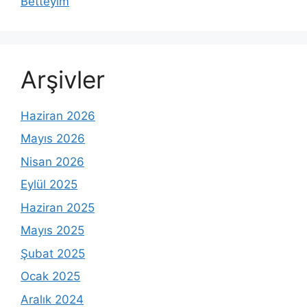
Betteyim
Arşivler
Haziran 2026
Mayıs 2026
Nisan 2026
Eylül 2025
Haziran 2025
Mayıs 2025
Şubat 2025
Ocak 2025
Aralık 2024