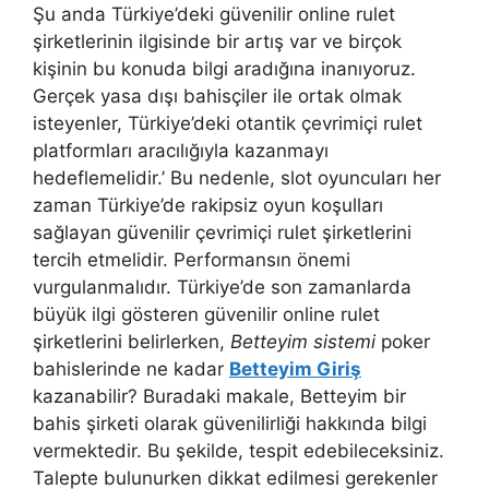
Şu anda Türkiye’deki güvenilir online rulet
şirketlerinin ilgisinde bir artış var ve birçok
kişinin bu konuda bilgi aradığına inanıyoruz.
Gerçek yasa dışı bahisçiler ile ortak olmak
isteyenler, Türkiye’deki otantik çevrimiçi rulet
platformları aracılığıyla kazanmayı
hedeflemelidir.’ Bu nedenle, slot oyuncuları her
zaman Türkiye’de rakipsiz oyun koşulları
sağlayan güvenilir çevrimiçi rulet şirketlerini
tercih etmelidir. Performansın önemi
vurgulanmalıdır. Türkiye’de son zamanlarda
büyük ilgi gösteren güvenilir online rulet
şirketlerini belirlerken,
Betteyim sistemi
poker
bahislerinde ne kadar
Betteyim Giriş
kazanabilir? Buradaki makale, Betteyim bir
bahis şirketi olarak güvenilirliği hakkında bilgi
vermektedir. Bu şekilde, tespit edebileceksiniz.
Talepte bulunurken dikkat edilmesi gerekenler