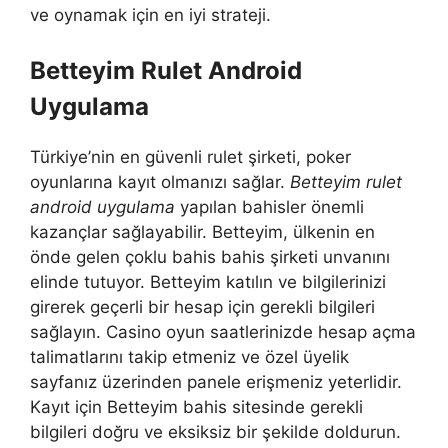
ve oynamak için en iyi strateji.
Betteyim Rulet Android
Uygulama
Türkiye’nin en güvenli rulet şirketi, poker
oyunlarına kayıt olmanızı sağlar.
Betteyim rulet
android uygulama
yapılan bahisler önemli
kazançlar sağlayabilir. Betteyim, ülkenin en
önde gelen çoklu bahis bahis şirketi unvanını
elinde tutuyor. Betteyim katılın ve bilgilerinizi
girerek geçerli bir hesap için gerekli bilgileri
sağlayın. Casino oyun saatlerinizde hesap açma
talimatlarını takip etmeniz ve özel üyelik
sayfanız üzerinden panele erişmeniz yeterlidir.
Kayıt için Betteyim bahis sitesinde gerekli
bilgileri doğru ve eksiksiz bir şekilde doldurun.