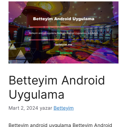
Betteyim Android
Uygulama
Mart 2, 2024
yazar
Betteyim
Betteyim android uygulama Betteyim Android