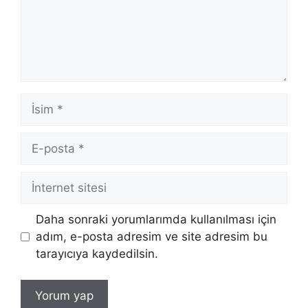
İsim
E-
posta
İnternet
sitesi
Daha sonraki yorumlarımda kullanılması için
adım, e-posta adresim ve site adresim bu
tarayıcıya kaydedilsin.