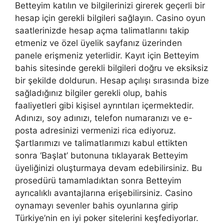
Betteyim katılın ve bilgilerinizi girerek geçerli bir
hesap için gerekli bilgileri sağlayın. Casino oyun
saatlerinizde hesap açma talimatlarını takip
etmeniz ve özel üyelik sayfanız üzerinden
panele erişmeniz yeterlidir. Kayıt için Betteyim
bahis sitesinde gerekli bilgileri doğru ve eksiksiz
bir şekilde doldurun. Hesap açılışı sırasında bize
sağladığınız bilgiler gerekli olup, bahis
faaliyetleri gibi kişisel ayrıntıları içermektedir.
Adınızı, soy adınızı, telefon numaranızı ve e-
posta adresinizi vermenizi rica ediyoruz.
Şartlarımızı ve talimatlarımızı kabul ettikten
sonra ‘Başlat’ butonuna tıklayarak Betteyim
üyeliğinizi oluşturmaya devam edebilirsiniz. Bu
prosedürü tamamladıktan sonra Betteyim
ayrıcalıklı avantajlarına erişebilirsiniz. Casino
oynamayı sevenler bahis oyunlarına girip
Türkiye’nin en iyi poker sitelerini keşfediyorlar.