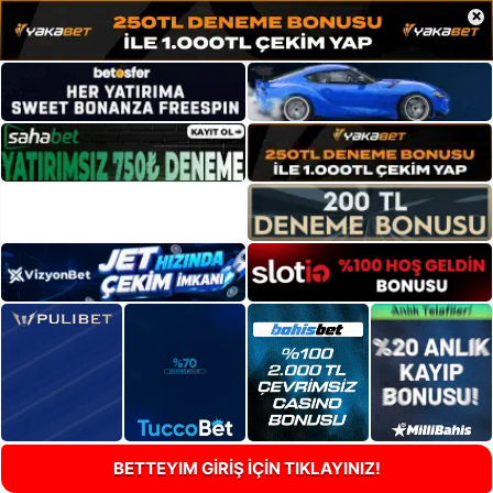
×
BETTEYIM GİRİŞ İÇİN TIKLAYINIZ!