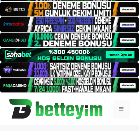
İçeriğe
atla
Menü