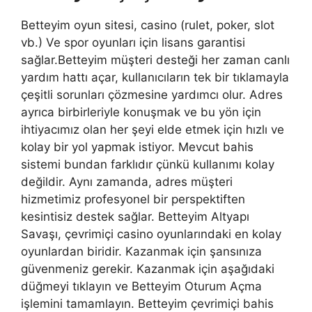
Betteyim oyun sitesi, casino (rulet, poker, slot
vb.) Ve spor oyunları için lisans garantisi
sağlar.Betteyim müşteri desteği her zaman canlı
yardım hattı açar, kullanıcıların tek bir tıklamayla
çeşitli sorunları çözmesine yardımcı olur. Adres
ayrıca birbirleriyle konuşmak ve bu yön için
ihtiyacımız olan her şeyi elde etmek için hızlı ve
kolay bir yol yapmak istiyor. Mevcut bahis
sistemi bundan farklıdır çünkü kullanımı kolay
değildir. Aynı zamanda, adres müşteri
hizmetimiz profesyonel bir perspektiften
kesintisiz destek sağlar. Betteyim Altyapı
Savaşı, çevrimiçi casino oyunlarındaki en kolay
oyunlardan biridir. Kazanmak için şansınıza
güvenmeniz gerekir. Kazanmak için aşağıdaki
düğmeyi tıklayın ve Betteyim Oturum Açma
işlemini tamamlayın. Betteyim çevrimiçi bahis