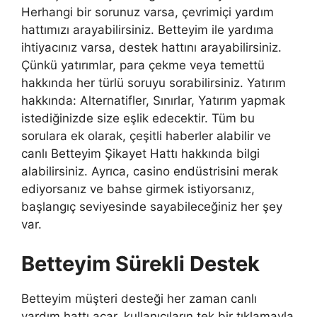
Herhangi bir sorunuz varsa, çevrimiçi yardım
hattımızı arayabilirsiniz. Betteyim ile yardıma
ihtiyacınız varsa, destek hattını arayabilirsiniz.
Çünkü yatırımlar, para çekme veya temettü
hakkında her türlü soruyu sorabilirsiniz. Yatırım
hakkında: Alternatifler, Sınırlar, Yatırım yapmak
istediğinizde size eşlik edecektir. Tüm bu
sorulara ek olarak, çeşitli haberler alabilir ve
canlı Betteyim Şikayet Hattı hakkında bilgi
alabilirsiniz. Ayrıca, casino endüstrisini merak
ediyorsanız ve bahse girmek istiyorsanız,
başlangıç seviyesinde sayabileceğiniz her şey
var.
Betteyim Sürekli Destek
Betteyim müşteri desteği her zaman canlı
yardım hattı açar, kullanıcıların tek bir tıklamayla