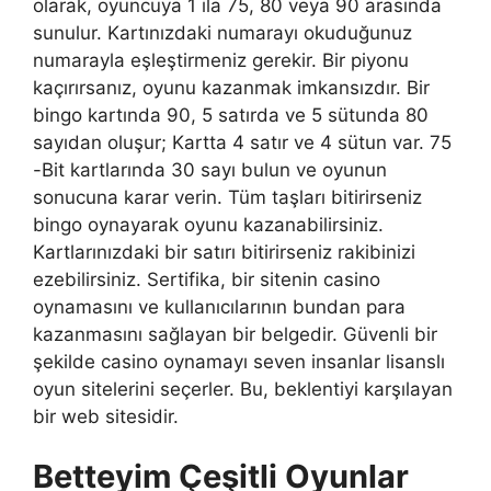
olarak, oyuncuya 1 ila 75, 80 veya 90 arasında
sunulur. Kartınızdaki numarayı okuduğunuz
numarayla eşleştirmeniz gerekir. Bir piyonu
kaçırırsanız, oyunu kazanmak imkansızdır. Bir
bingo kartında 90, 5 satırda ve 5 sütunda 80
sayıdan oluşur; Kartta 4 satır ve 4 sütun var. 75
-Bit kartlarında 30 sayı bulun ve oyunun
sonucuna karar verin. Tüm taşları bitirirseniz
bingo oynayarak oyunu kazanabilirsiniz.
Kartlarınızdaki bir satırı bitirirseniz rakibinizi
ezebilirsiniz. Sertifika, bir sitenin casino
oynamasını ve kullanıcılarının bundan para
kazanmasını sağlayan bir belgedir. Güvenli bir
şekilde casino oynamayı seven insanlar lisanslı
oyun sitelerini seçerler. Bu, beklentiyi karşılayan
bir web sitesidir.
Betteyim Çeşitli Oyunlar