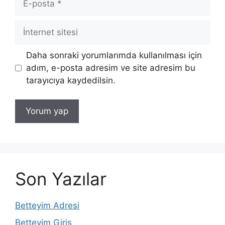
posta
İnternet
sitesi
Daha sonraki yorumlarımda kullanılması için
adım, e-posta adresim ve site adresim bu
tarayıcıya kaydedilsin.
Son Yazılar
Betteyim Adresi
Betteyim Giriş