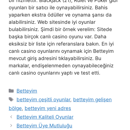
bir hizmettir. Blackjack (21), Rulet ve Poker gibi
oyunları bir satıcı ile oynayabilirsiniz. Bahis
yaparken ekstra ödüller ve oynama şansı da
alabilirsiniz. Web sitesinde iyi oyunlar
bulabilirsiniz. Şimdi bir örnek verelim: Sitede
başka birçok canlı casino oyunu var. Daha
eksiksiz bir liste için referanslara bakın. En iyi
canlı casino oyunlarını oynamak için Betteyim
mevcut giriş adresini tıklayabilirsiniz. Bu
markalar, endişelenmeden oynayabileceğiniz
canlı casino oyunlarını yaptı ve test etti.
Kategoriler
Betteyim
Etiketler
betteyim çeşitli oyunlar
,
betteyim gelişen
bölge
,
betteyim yeni adres
Betteyim Kaliteli Oyunlar
Betteyim Üye Mutluluğu