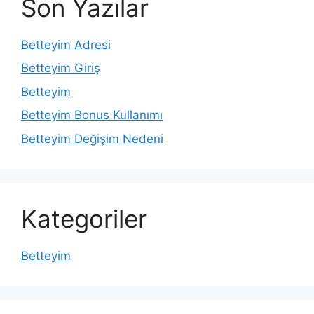
Son Yazılar
Betteyim Adresi
Betteyim Giriş
Betteyim
Betteyim Bonus Kullanımı
Betteyim Değişim Nedeni
Kategoriler
Betteyim