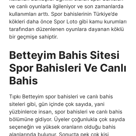
ve canlı oyunlarla ilgileniyor ve son zamanlarda
kullanımları arttı. Spor bahislerinin Türkiye’de
kökleri daha önce Spor Loto gibi kamu kurumları
tarafından düzenlenen oyunlara dayanan köklü
bir geçmişe sahiptir.
Betteyim Bahis Sitesi
Spor Bahisleri Ve Canlı
Bahis
Tıpkı Betteyim spor bahisleri ve canlı bahis
siteleri gibi, gün içinde çok sayıda, yani
yüzbinlerce insan, spor bahisleri ve canlı bahis
bölümüne gidiyor. Üyeler çoğunlukla çok sayıda
seçeneğin ve yüksek oranların olduğu bahis
alanlarında bulunur. Sonuçta pek çok kişi