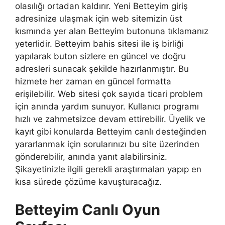
olasılığı ortadan kaldırır. Yeni Betteyim giriş
adresinize ulaşmak için web sitemizin üst
kısmında yer alan Betteyim butonuna tıklamanız
yeterlidir. Betteyim bahis sitesi ile iş birliği
yapılarak buton sizlere en güncel ve doğru
adresleri sunacak şekilde hazırlanmıştır. Bu
hizmete her zaman en güncel formatta
erişilebilir. Web sitesi çok sayıda ticari problem
için anında yardım sunuyor. Kullanıcı programı
hızlı ve zahmetsizce devam ettirebilir. Üyelik ve
kayıt gibi konularda Betteyim canlı desteğinden
yararlanmak için sorularınızı bu site üzerinden
gönderebilir, anında yanıt alabilirsiniz.
Şikayetinizle ilgili gerekli araştırmaları yapıp en
kısa sürede çözüme kavuşturacağız.
Betteyim Canlı Oyun