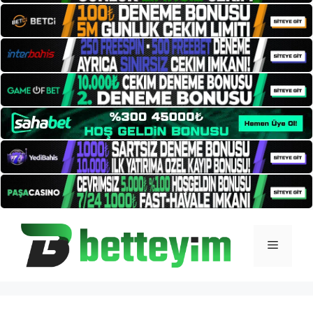
İçeriğe
atla
Menü