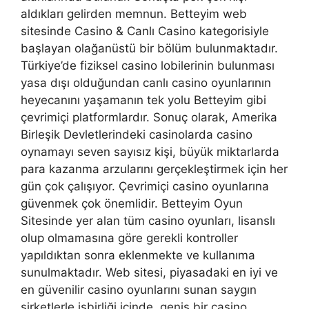
aldıkları gelirden memnun. Betteyim web
sitesinde Casino & Canlı Casino kategorisiyle
başlayan olağanüstü bir bölüm bulunmaktadır.
Türkiye’de fiziksel casino lobilerinin bulunması
yasa dışı olduğundan canlı casino oyunlarının
heyecanını yaşamanın tek yolu Betteyim gibi
çevrimiçi platformlardır. Sonuç olarak, Amerika
Birleşik Devletlerindeki casinolarda casino
oynamayı seven sayısız kişi, büyük miktarlarda
para kazanma arzularını gerçekleştirmek için her
gün çok çalışıyor. Çevrimiçi casino oyunlarına
güvenmek çok önemlidir. Betteyim Oyun
Sitesinde yer alan tüm casino oyunları, lisanslı
olup olmamasına göre gerekli kontroller
yapıldıktan sonra eklenmekte ve kullanıma
sunulmaktadır. Web sitesi, piyasadaki en iyi ve
en güvenilir casino oyunlarını sunan saygın
şirketlerle işbirliği içinde, geniş bir casino