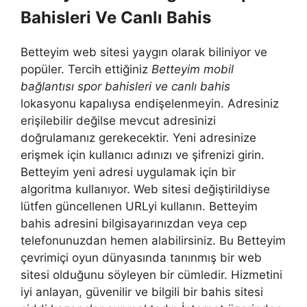
Bahisleri Ve Canlı Bahis
Betteyim web sitesi yaygın olarak biliniyor ve
popüler. Tercih ettiğiniz
Betteyim mobil
bağlantısı spor bahisleri ve canlı bahis
lokasyonu kapalıysa endişelenmeyin. Adresiniz
erişilebilir değilse mevcut adresinizi
doğrulamanız gerekecektir. Yeni adresinize
erişmek için kullanıcı adınızı ve şifrenizi girin.
Betteyim yeni adresi uygulamak için bir
algoritma kullanıyor. Web sitesi değiştirildiyse
lütfen güncellenen URLyi kullanın. Betteyim
bahis adresini bilgisayarınızdan veya cep
telefonunuzdan hemen alabilirsiniz. Bu Betteyim
çevrimiçi oyun dünyasında tanınmış bir web
sitesi olduğunu söyleyen bir cümledir. Hizmetini
iyi anlayan, güvenilir ve bilgili bir bahis sitesi