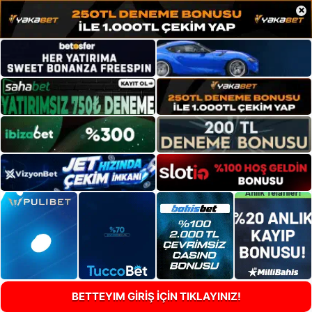
×
BETTEYIM GİRİŞ İÇİN TIKLAYINIZ!