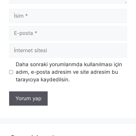
İsim
E-
posta
İnternet
sitesi
Daha sonraki yorumlarımda kullanılması için
adım, e-posta adresim ve site adresim bu
tarayıcıya kaydedilsin.