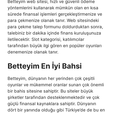
Betteyim web sitesi, hızlı ve güvenli ödeme
yöntemlerini kullanarak mümkün olan en kısa
sürede finansal işlemleri gerçekleştirmenize ve
para çekmenize olanak tanır. Web sitesindeki
para çekme talep formunu doldurduktan sonra,
talebiniz bir dakika içinde finans kuruluşunuza
iletilecektir. Slot kategorisi, katılımcılar
tarafından büyük ilgi gören en popüler oyunları
denemenize olanak tanır.
Betteyim En İyi Bahsi
Betteyim, dünyanın her yerinden çok çeşitli
oyunlar ve mükemmel oranlar sunan çok önemli
bir bahis sitesine sahiptir. Bu siteler büyük
şirketler tarafından desteklenmektedir ve çok
güçlü finansal kaynaklara sahiptir. Dünyanın
dört bir yanında olduğu gibi Türkiye’de de bu en