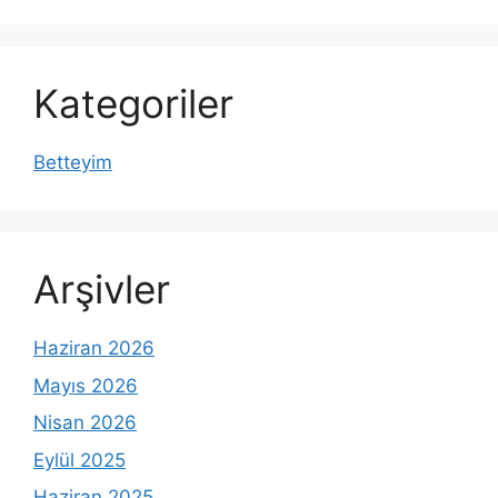
Kategoriler
Betteyim
Arşivler
Haziran 2026
Mayıs 2026
Nisan 2026
Eylül 2025
Haziran 2025