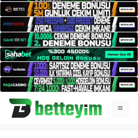
İçeriğe
atla
Menü