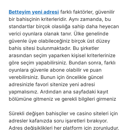
Betteyim yeni adresi
farklı faktörler, güvenilir
bir bahisçinin kriterleridir. Aynı zamanda, bu
standartlar birçok olasılığa sahip daha heyecan
verici oyunlara olanak tanır. Ülke genelinde
güvenle üye olabileceğiniz birçok üst düzey
bahis sitesi bulunmaktadır. Bu şirketler
arasından seçim yaparken kişisel kriterlerinize
göre seçim yapabilirsiniz. Bundan sonra, farklı
oyunlara güvenle abone olabilir ve puan
verebilirsiniz. Bunun için öncelikle güncel
adresinizle favori sitenize yeni adresi
yapmalısınız. Ardından ana sayfadaki kayıt
bölümüne gitmeniz ve gerekli bilgileri girmeniz
Sürekli değişen bahisçiler ve casino siteleri için
adresler kafanızda soru işaretleri bırakıyor.
Adres değişiklikleri her platform için zorunludur.