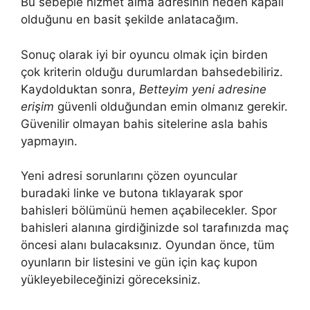
Bu sebeple hizmet alma adresinin neden kapalı
olduğunu en basit şekilde anlatacağım.
Sonuç olarak iyi bir oyuncu olmak için birden
çok kriterin olduğu durumlardan bahsedebiliriz.
Kaydolduktan sonra,
Betteyim yeni adresine
erişim
güvenli olduğundan emin olmanız gerekir.
Güvenilir olmayan bahis sitelerine asla bahis
yapmayın.
Yeni adresi sorunlarını çözen oyuncular
buradaki linke ve butona tıklayarak spor
bahisleri bölümünü hemen açabilecekler. Spor
bahisleri alanına girdiğinizde sol tarafınızda maç
öncesi alanı bulacaksınız. Oyundan önce, tüm
oyunların bir listesini ve gün için kaç kupon
yükleyebileceğinizi göreceksiniz.