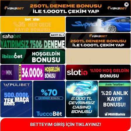
×
BETTEYIM GİRİŞ İÇİN TIKLAYINIZ!