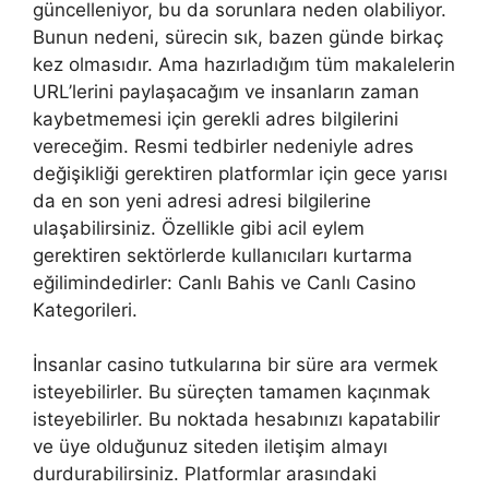
güncelleniyor, bu da sorunlara neden olabiliyor.
Bunun nedeni, sürecin sık, bazen günde birkaç
kez olmasıdır. Ama hazırladığım tüm makalelerin
URL’lerini paylaşacağım ve insanların zaman
kaybetmemesi için gerekli adres bilgilerini
vereceğim. Resmi tedbirler nedeniyle adres
değişikliği gerektiren platformlar için gece yarısı
da en son yeni adresi adresi bilgilerine
ulaşabilirsiniz. Özellikle gibi acil eylem
gerektiren sektörlerde kullanıcıları kurtarma
eğilimindedirler: Canlı Bahis ve Canlı Casino
Kategorileri.
İnsanlar casino tutkularına bir süre ara vermek
isteyebilirler. Bu süreçten tamamen kaçınmak
isteyebilirler. Bu noktada hesabınızı kapatabilir
ve üye olduğunuz siteden iletişim almayı
durdurabilirsiniz. Platformlar arasındaki