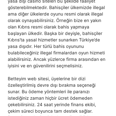
yasa dışı casino siteleri bu şekilde faaliyet
gösterebilmektedir. Bahisçiler ülkemizde illegal
ama diğer ülkelerde oyunu resmi olarak illegal
olarak oynayabilirsiniz. Örneğin bize en yakın
olan Kıbrıs resmi olarak bahis yapmaya
başlayan ülkedir. Başka bir deyişle, bahisçiler
Kıbrıs’ta yasal hizmetler sunarken Türkiye’de
yasa dışıdır. Her türlü bahis oyununu
bulabileceğiniz illegal firmalardan oyun hizmeti
alabilirsiniz. Ancak yüzlerce firma arasından en
iyisini ve en güvenilirini seçmelisiniz.
Betteyim web sitesi, üyelerine bir dizi
özelleştirilmiş devre dışı bırakma seçeneği
sunar. Bu ödeme yöntemleri ile paranızı
istediğiniz zaman hiçbir ücret ödemeden
çekebilirsiniz. 24 saat yerinde finans ekibi,
çekim süreci boyunca tam destek sağlar.