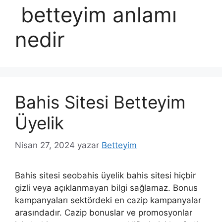
betteyim anlamı
nedir
Bahis Sitesi Betteyim
Üyelik
Nisan 27, 2024
yazar
Betteyim
Bahis sitesi seobahis üyelik bahis sitesi hiçbir
gizli veya açıklanmayan bilgi sağlamaz. Bonus
kampanyaları sektördeki en cazip kampanyalar
arasındadır. Cazip bonuslar ve promosyonlar