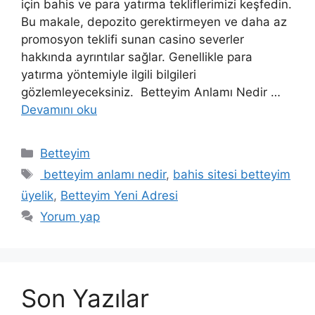
için bahis ve para yatırma tekliflerimizi keşfedin.
Bu makale, depozito gerektirmeyen ve daha az
promosyon teklifi sunan casino severler
hakkında ayrıntılar sağlar. Genellikle para
yatırma yöntemiyle ilgili bilgileri
gözlemleyeceksiniz. Betteyim Anlamı Nedir …
Devamını oku
Kategoriler
Betteyim
Etiketler
betteyim anlamı nedir
,
bahis sitesi betteyim
üyelik
,
Betteyim Yeni Adresi
Yorum yap
Son Yazılar