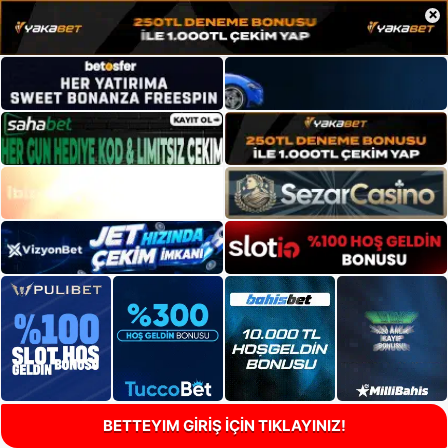
×
BETTEYIM GİRİŞ İÇİN TIKLAYINIZ!