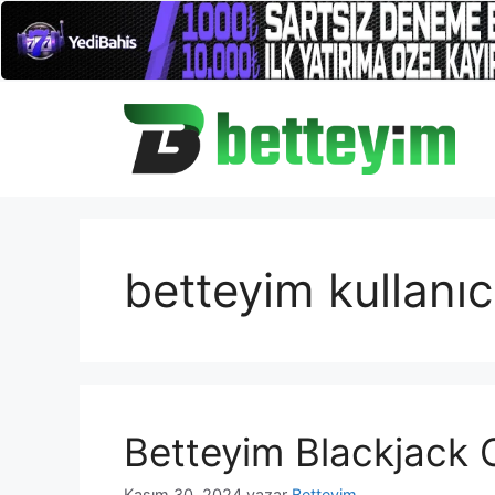
İçeriğe
atla
betteyim kullanı
Betteyim Blackjack 
Kasım 30, 2024
yazar
Betteyim