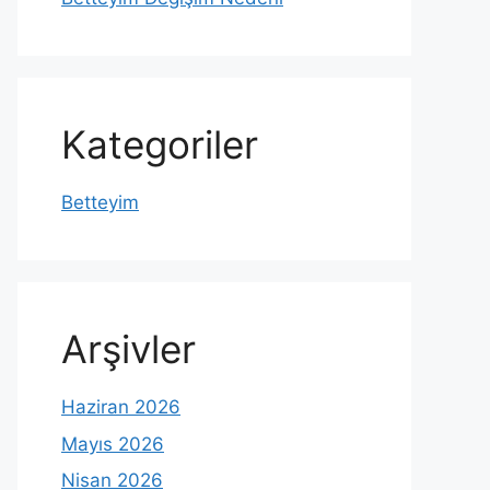
Kategoriler
Betteyim
Arşivler
Haziran 2026
Mayıs 2026
Nisan 2026