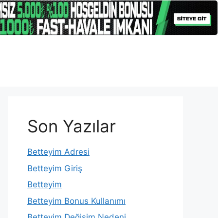
Son Yazılar
Betteyim Adresi
Betteyim Giriş
Betteyim
Betteyim Bonus Kullanımı
Betteyim Değişim Nedeni