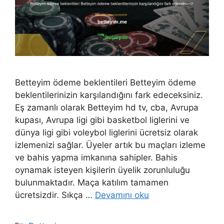
Betteyim ödeme beklentileri Betteyim ödeme
beklentilerinizin karşılandığını fark edeceksiniz.
Eş zamanlı olarak Betteyim hd tv, cba, Avrupa
kupası, Avrupa ligi gibi basketbol liglerini ve
dünya ligi gibi voleybol liglerini ücretsiz olarak
izlemenizi sağlar. Üyeler artık bu maçları izleme
ve bahis yapma imkanına sahipler. Bahis
oynamak isteyen kişilerin üyelik zorunluluğu
bulunmaktadır. Maça katılım tamamen
ücretsizdir. Sıkça …
Devamını oku