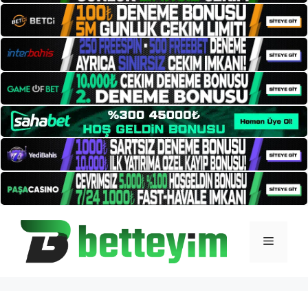
İçeriğe
atla
Menü