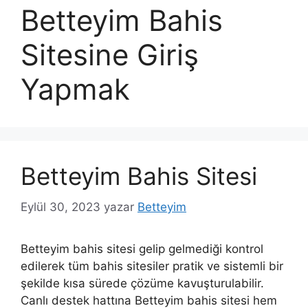
Betteyim Bahis
Sitesine Giriş
Yapmak
Betteyim Bahis Sitesi
Eylül 30, 2023
yazar
Betteyim
Betteyim bahis sitesi gelip gelmediği kontrol
edilerek tüm bahis sitesiler pratik ve sistemli bir
şekilde kısa sürede çözüme kavuşturulabilir.
Canlı destek hattına Betteyim bahis sitesi hem