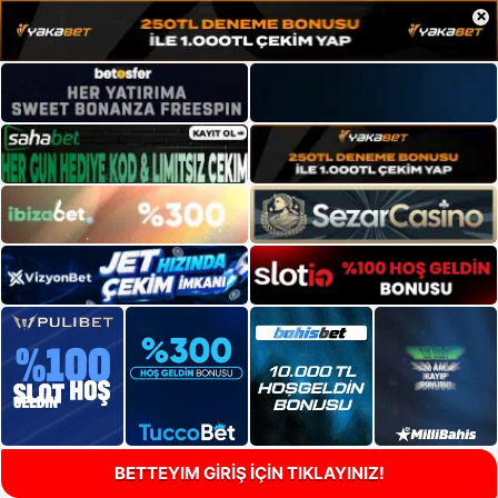
×
BETTEYIM GİRİŞ İÇİN TIKLAYINIZ!