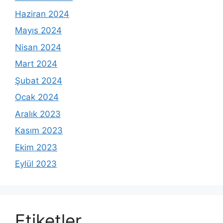
Haziran 2024
Mayıs 2024
Nisan 2024
Mart 2024
Şubat 2024
Ocak 2024
Aralık 2023
Kasım 2023
Ekim 2023
Eylül 2023
Etiketler