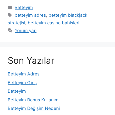
Kategoriler
Betteyim
Etiketler
betteyim adres
,
betteyim blackjack
stratejisi
,
betteyim casino bahisleri
Yorum yap
Son Yazılar
Betteyim Adresi
Betteyim Giriş
Betteyim
Betteyim Bonus Kullanımı
Betteyim Değişim Nedeni