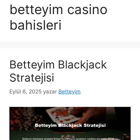
betteyim casino
bahisleri
Betteyim Blackjack
Stratejisi
Eylül 6, 2025
yazar
Betteyim