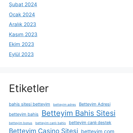
Şubat 2024
Ocak 2024
Aralık 2023
Kasım 2023
Ekim 2023
Eylül 2023
Etiketler
bahis sitesi betteyim
Betteyim Adresi
betteyim adres
Betteyim Bahis Sitesi
betteyim bahis
betteyim canlı destek
betteyim bonus
betteyim canlı bahis
Betteyim Casino Sitesi
betteyim com