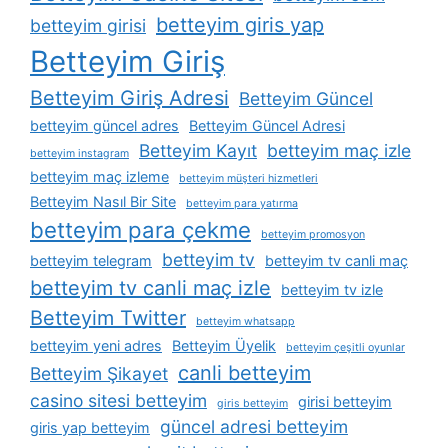
betteyim giris yap
betteyim girisi
Betteyim Giriş
Betteyim Giriş Adresi
Betteyim Güncel
betteyim güncel adres
Betteyim Güncel Adresi
Betteyim Kayıt
betteyim maç izle
betteyim instagram
betteyim maç izleme
betteyim müşteri hizmetleri
Betteyim Nasıl Bir Site
betteyim para yatırma
betteyim para çekme
betteyim promosyon
betteyim tv
betteyim telegram
betteyim tv canli maç
betteyim tv canli maç izle
betteyim tv izle
Betteyim Twitter
betteyim whatsapp
betteyim yeni adres
Betteyim Üyelik
betteyim çeşitli oyunlar
canli betteyim
Betteyim Şikayet
casino sitesi betteyim
girisi betteyim
giris betteyim
güncel adresi betteyim
giris yap betteyim