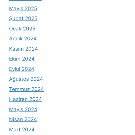
Mayıs 2025
Şubat 2025
Ocak 2025
Aralık 2024
Kasım 2024
Ekim 2024
Eylül 2024
Ağustos 2024
Temmuz 2024
Haziran 2024
Mayıs 2024
Nisan 2024
Mart 2024