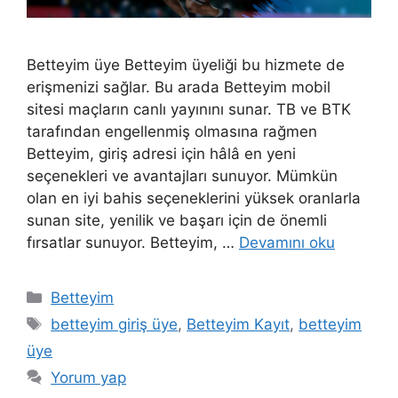
Betteyim üye Betteyim üyeliği bu hizmete de
erişmenizi sağlar. Bu arada Betteyim mobil
sitesi maçların canlı yayınını sunar. TB ve BTK
tarafından engellenmiş olmasına rağmen
Betteyim, giriş adresi için hâlâ en yeni
seçenekleri ve avantajları sunuyor. Mümkün
olan en iyi bahis seçeneklerini yüksek oranlarla
sunan site, yenilik ve başarı için de önemli
fırsatlar sunuyor. Betteyim, …
Devamını oku
Kategoriler
Betteyim
Etiketler
betteyim giriş üye
,
Betteyim Kayıt
,
betteyim
üye
Yorum yap