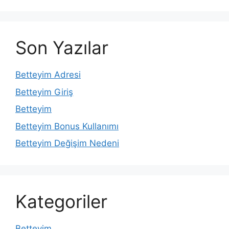
Son Yazılar
Betteyim Adresi
Betteyim Giriş
Betteyim
Betteyim Bonus Kullanımı
Betteyim Değişim Nedeni
Kategoriler
Betteyim