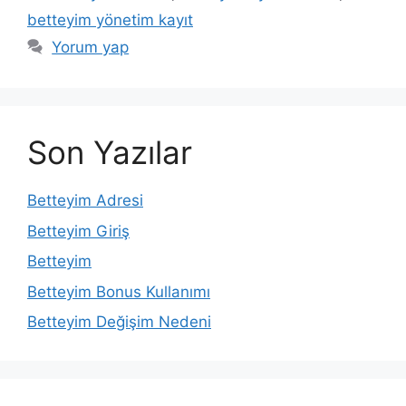
betteyim yönetim kayıt
Yorum yap
Son Yazılar
Betteyim Adresi
Betteyim Giriş
Betteyim
Betteyim Bonus Kullanımı
Betteyim Değişim Nedeni