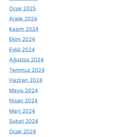
Ocak 2025
Aralık 2024
Kasım 2024
Ekim 2024
Eylül 2024
Ağustos 2024
Temmuz 2024
Haziran 2024
Mayıs 2024
Nisan 2024
Mart 2024
Şubat 2024
Ocak 2024