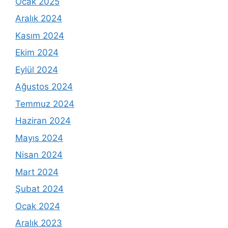
Ocak 2025
Aralık 2024
Kasım 2024
Ekim 2024
Eylül 2024
Ağustos 2024
Temmuz 2024
Haziran 2024
Mayıs 2024
Nisan 2024
Mart 2024
Şubat 2024
Ocak 2024
Aralık 2023