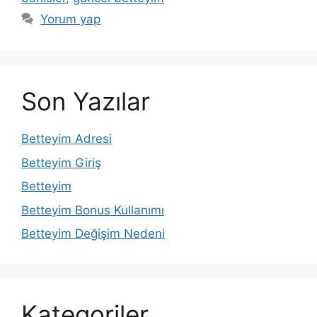
Yorum yap
Son Yazılar
Betteyim Adresi
Betteyim Giriş
Betteyim
Betteyim Bonus Kullanımı
Betteyim Değişim Nedeni
Kategoriler