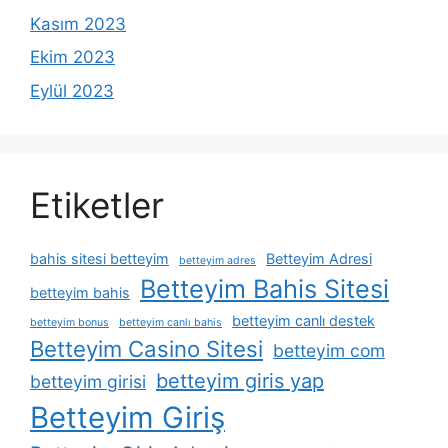
Kasım 2023
Ekim 2023
Eylül 2023
Etiketler
bahis sitesi betteyim
Betteyim Adresi
betteyim adres
Betteyim Bahis Sitesi
betteyim bahis
betteyim canlı destek
betteyim bonus
betteyim canlı bahis
Betteyim Casino Sitesi
betteyim com
betteyim giris yap
betteyim girisi
Betteyim Giriş