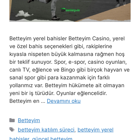
Betteyim yerel bahisler Betteyim Casino, yerel
ve özel bahis seçenekleri gibi, rakiplerine
kıyasla nispeten büyük kalmasına rağmen hoş
bir teklif sunuyor. Spor, e-spor, casino oyunları,
canlı TV, eğlence ve Bingo gibi birçok hayvan ve
sanal spor gibi para kazanmak için farklı
yollarımız var. Betteyim hükümete ait olmayan
yeni bir iş türüdür. Oyunlar eğlencelidir.
Betteyim en …
Devamını oku
Kategoriler
Betteyim
Etiketler
betteyim katılım süreci
,
betteyim yerel
bahisler
,
güncel betteyim