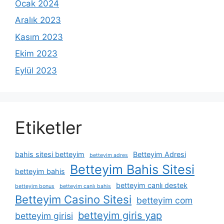
Ocak 2024
Aralık 2023
Kasım 2023
Ekim 2023
Eylül 2023
Etiketler
bahis sitesi betteyim
Betteyim Adresi
betteyim adres
Betteyim Bahis Sitesi
betteyim bahis
betteyim canlı destek
betteyim bonus
betteyim canlı bahis
Betteyim Casino Sitesi
betteyim com
betteyim giris yap
betteyim girisi