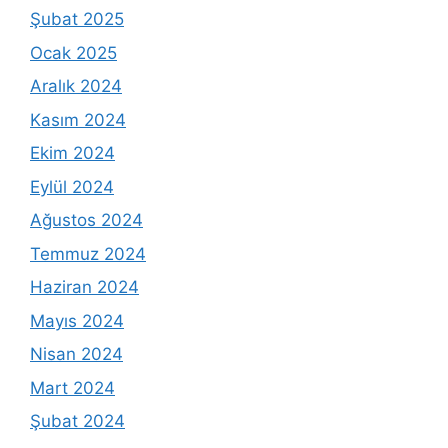
Şubat 2025
Ocak 2025
Aralık 2024
Kasım 2024
Ekim 2024
Eylül 2024
Ağustos 2024
Temmuz 2024
Haziran 2024
Mayıs 2024
Nisan 2024
Mart 2024
Şubat 2024