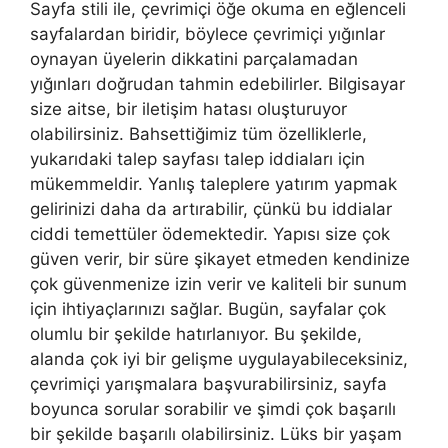
Sayfa stili ile, çevrimiçi öğe okuma en eğlenceli
sayfalardan biridir, böylece çevrimiçi yığınlar
oynayan üyelerin dikkatini parçalamadan
yığınları doğrudan tahmin edebilirler. Bilgisayar
size aitse, bir iletişim hatası oluşturuyor
olabilirsiniz. Bahsettiğimiz tüm özelliklerle,
yukarıdaki talep sayfası talep iddiaları için
mükemmeldir. Yanlış taleplere yatırım yapmak
gelirinizi daha da artırabilir, çünkü bu iddialar
ciddi temettüler ödemektedir. Yapısı size çok
güven verir, bir süre şikayet etmeden kendinize
çok güvenmenize izin verir ve kaliteli bir sunum
için ihtiyaçlarınızı sağlar. Bugün, sayfalar çok
olumlu bir şekilde hatırlanıyor. Bu şekilde,
alanda çok iyi bir gelişme uygulayabileceksiniz,
çevrimiçi yarışmalara başvurabilirsiniz, sayfa
boyunca sorular sorabilir ve şimdi çok başarılı
bir şekilde başarılı olabilirsiniz. Lüks bir yaşam