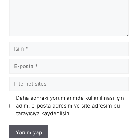
İsim
E-
posta
İnternet
sitesi
Daha sonraki yorumlarımda kullanılması için
adım, e-posta adresim ve site adresim bu
tarayıcıya kaydedilsin.