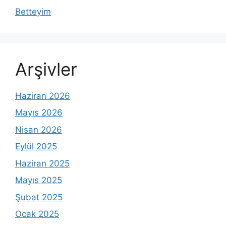
Betteyim
Arşivler
Haziran 2026
Mayıs 2026
Nisan 2026
Eylül 2025
Haziran 2025
Mayıs 2025
Şubat 2025
Ocak 2025