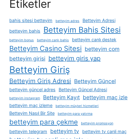
Etiketler
bahis sitesi betteyim
Betteyim Adresi
betteyim adres
Betteyim Bahis Sitesi
betteyim bahis
betteyim canlı destek
betteyim bonus
betteyim canlı bahis
Betteyim Casino Sitesi
betteyim com
betteyim giris yap
betteyim girisi
Betteyim Giriş
Betteyim Giriş Adresi
Betteyim Güncel
betteyim güncel adres
Betteyim Güncel Adresi
Betteyim Kayıt
betteyim maç izle
betteyim instagram
betteyim maç izleme
betteyim müşteri hizmetleri
Betteyim Nasıl Bir Site
betteyim para yatırma
betteyim para çekme
betteyim promosyon
betteyim tv
betteyim telegram
betteyim tv canli maç