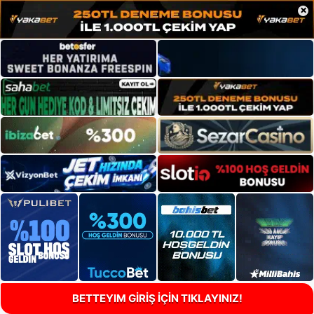
×
BETTEYIM GİRİŞ İÇİN TIKLAYINIZ!