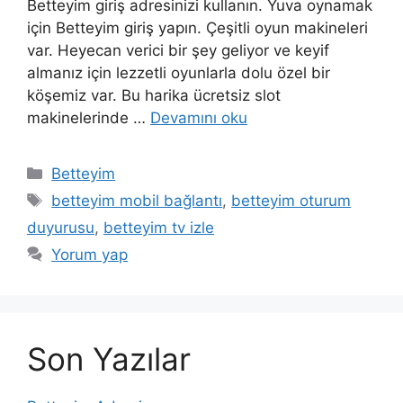
Betteyim giriş adresinizi kullanın. Yuva oynamak
için Betteyim giriş yapın. Çeşitli oyun makineleri
var. Heyecan verici bir şey geliyor ve keyif
almanız için lezzetli oyunlarla dolu özel bir
köşemiz var. Bu harika ücretsiz slot
makinelerinde …
Devamını oku
Kategoriler
Betteyim
Etiketler
betteyim mobil bağlantı
,
betteyim oturum
duyurusu
,
betteyim tv izle
Yorum yap
Son Yazılar