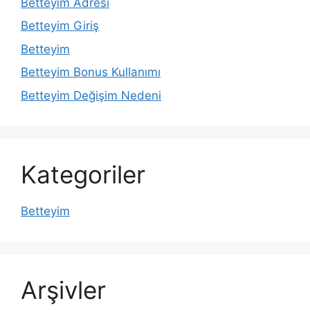
Betteyim Adresi
Betteyim Giriş
Betteyim
Betteyim Bonus Kullanımı
Betteyim Değişim Nedeni
Kategoriler
Betteyim
Arşivler