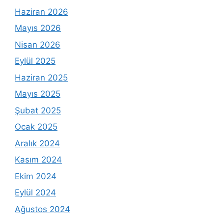
Haziran 2026
Mayıs 2026
Nisan 2026
Eylül 2025
Haziran 2025
Mayıs 2025
Şubat 2025
Ocak 2025
Aralık 2024
Kasım 2024
Ekim 2024
Eylül 2024
Ağustos 2024