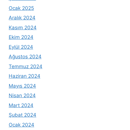
Ocak 2025
Aralık 2024
Kasım 2024
Ekim 2024
Eylül 2024
Ağustos 2024
Temmuz 2024
Haziran 2024
Mayıs 2024
Nisan 2024
Mart 2024
Şubat 2024
Ocak 2024