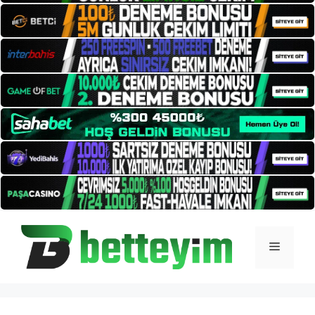
İçeriğe
atla
Menü