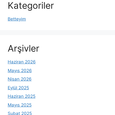
Kategoriler
Betteyim
Arşivler
Haziran 2026
Mayıs 2026
Nisan 2026
Eylül 2025
Haziran 2025
Mayıs 2025
Şubat 2025