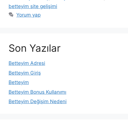
betteyim site gelişimi
Yorum yap
Son Yazılar
Betteyim Adresi
Betteyim Giriş
Betteyim
Betteyim Bonus Kullanımı
Betteyim Değişim Nedeni